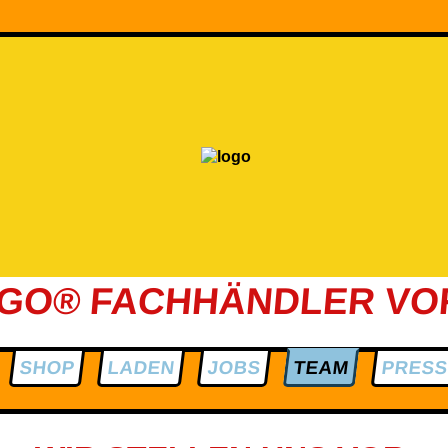
EGO® FACHHÄNDLER VO
SHOP
LADEN
JOBS
TEAM
PRES