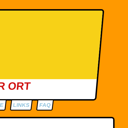
R ORT
SE
LINKS
FAQ