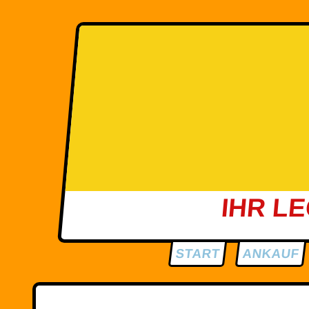
IHR L
START
ANKAUF